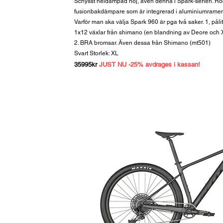
Schysst heldämpad hoj, även denna i Spark-serien. Roc
fusionbakdämpare som är integrerad i aluminiumrame
Varför man ska välja Spark 960 är pga två saker. 1, pålitl
1x12 växlar från shimano (en blandning av Deore och 
2. BRA bromsar. Även dessa från Shimano (mt501)
Svart Storlek: XL
35995kr
JUST NU -25% avdrages i kassan!