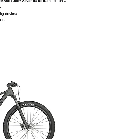
kShox Judy Silver-gaffel fram och en X-
n.
ig drivlina -
XT).