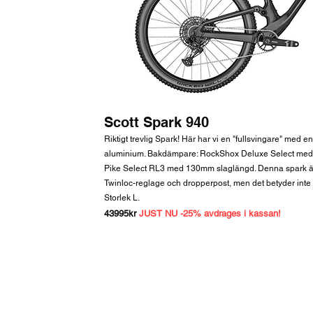
Scott Spark 940
Riktigt trevlig Spark! Här har vi en "fullsvingare" med 
aluminium. Bakdämpare: RockShox Deluxe Select med
Pike Select RL3 med 130mm slaglängd. Denna spark är
Twinloc-reglage och dropperpost, men det betyder inte a
Storlek L.
43
995kr
JUST NU -25% avdrages i kassan!