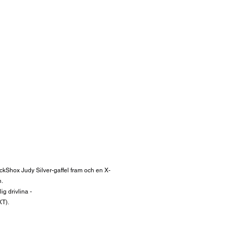
kShox Judy Silver-gaffel fram och en X-
n.
ig drivlina -
XT).