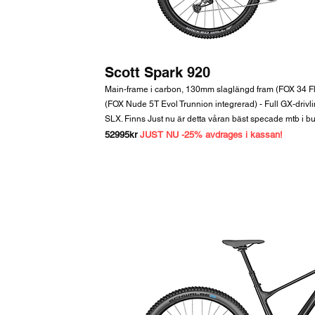
Scott Spark 920
Main-frame i carbon, 130mm slaglängd fram (FOX 34 F
(FOX Nude 5T Evol Trunnion integrerad) - Full GX-drivl
SLX. Finns Just nu är detta våran bäst specade mtb i buti
52995kr
JUST NU -25% avdrages i kassan!