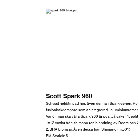
Scott Spark 960
Schysst heldämpad hoj, även denna i Spark-serien. Roc
fusionbakdämpare som är integrerad i aluminiumrame
Varför man ska välja Spark 960 är pga två saker. 1, pålitl
1x12 växlar från shimano (en blandning av Deore och 
2. BRA bromsar. Även dessa från Shimano (mt501)
Blå Storlek: S